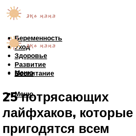
Беременность
Уход
Здоровье
Развитие
Меню
Воспитание
25 потрясающих
Меню
лайфхаков, которые
пригодятся всем