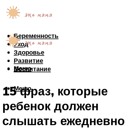
Беременность
Уход
Здоровье
Развитие
Меню
Воспитание
15 фраз, которые
Меню
ребенок должен
слышать ежедневно