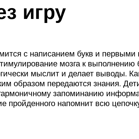
ез игру
мится с написанием букв и первыми
стимулирование мозга к выполнению
гически мыслит и делает выводы. Ка
аким образом передаются знания. Дети
 гармоничному запоминанию информац
ие пройденного напомнит всю цепоч