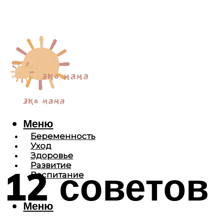
Меню
Беременность
Уход
Здоровье
Развитие
12 советов
Воспитание
Меню