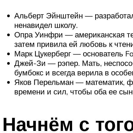
Альберт Эйнштейн — разработал
ненавидел школу.
Опра Уинфри — американская тел
затем привила ей любовь к чтен
Марк Цукерберг — основатель Fa
Джей-Зи — рэпер. Мать, неспосо
бумбокс и всегда верила в особе
Яков Перельман — математик, фи
времени и сил, чтобы оба ее с
Начнём с тог