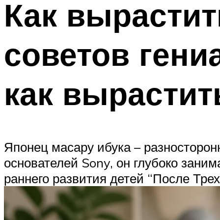
Как вырастит
советов гени
как вырастит
Японец масару ибука – разносторон
основателей Sony, он глубоко заним
раннего развития детей “После Трех