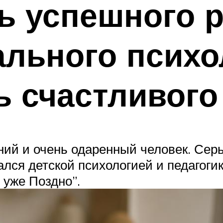
ь успешного р
ального психо
ь счастливого
ний и очень одаренный человек. Сер
ался детской психологией и педагоги
 уже Поздно”.