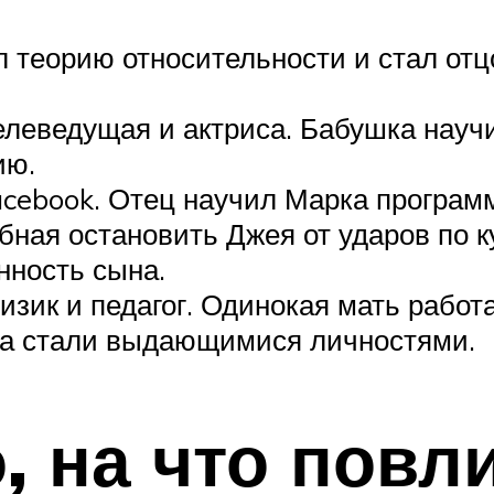
 теорию относительности и стал отц
еведущая и актриса. Бабушка научила
ию.
cebook. Отец научил Марка програм
бная остановить Джея от ударов по 
нность сына.
зик и педагог. Одинокая мать работ
ына стали выдающимися личностями.
о, на что повл