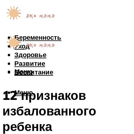
Беременность
Уход
Здоровье
Развитие
Меню
Воспитание
12 признаков
Меню
избалованного
ребенка