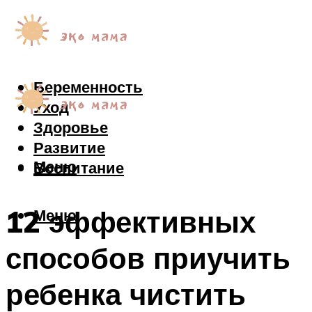
Беременность
Уход
Здоровье
Развитие
Меню
Воспитание
12 эффективных
Меню
способов приучить
ребенка чистить