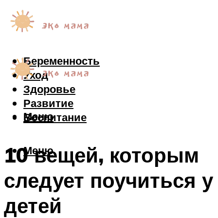
Беременность
Уход
Здоровье
Развитие
Меню
Воспитание
10 вещей, которым
Меню
следует поучиться у
детей