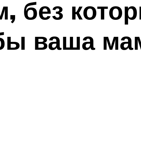
м, без кото
бы ваша ма