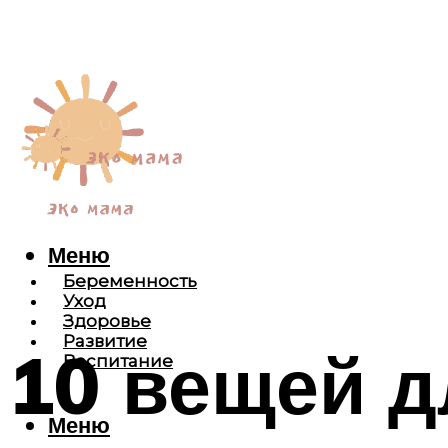
Меню
Беременность
Уход
Здоровье
Развитие
10 вещей д
Воспитание
Меню