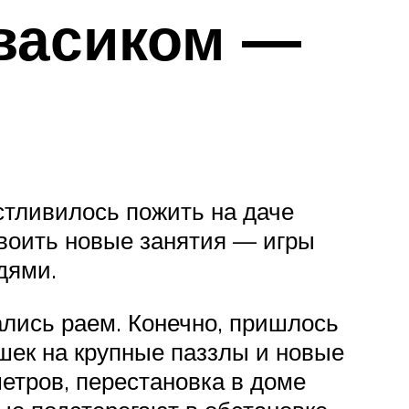
овасиком —
стливилось пожить на даче
своить новые занятия — игры
дями.
ались раем. Конечно, пришлось
шек на крупные паззлы и новые
етров, перестановка в доме