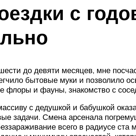
оездки с год
ельно
шести до девяти месяцев, мне посча
егчило бытовые муки и позволило о
е флоры и фауны, знакомство с сосе
 массиву с дедушкой и бабушкой оказ
ые задачи. Смена арсенала погрему
еззараживание всего в радиусе ста м