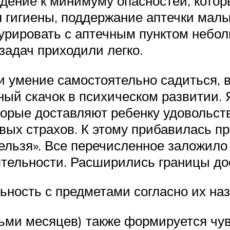
дение к минимуму опасностей, котор
 гигиены, поддержание аптечки малы
урировать с аптечным пунктом небол
задач приходили легко.
и умение самостоятельно садиться, в
ный скачок в психическом развитии.
торые доставляют ребенку удовольст
вых страхов. К этому прибавилась п
ельзя». Все перечисленное заложило
тельности. Расширились границы дос
ность с предметами согласно их на
сьми месяцев) также формируется чу