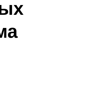
рых
ма