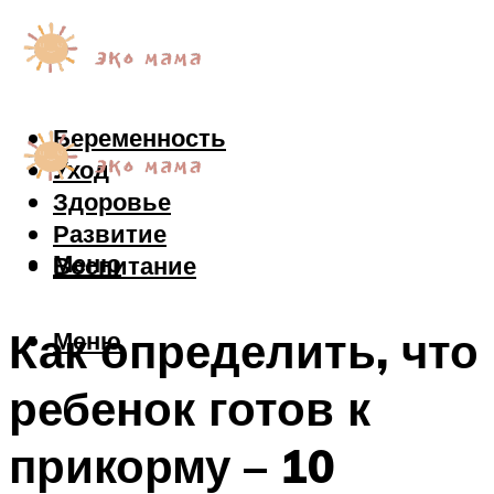
Беременность
Уход
Здоровье
Развитие
Меню
Воспитание
Как определить, что
Меню
ребенок готов к
прикорму – 10